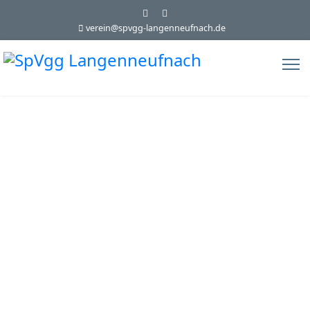
verein@spvgg-langenneufnach.de